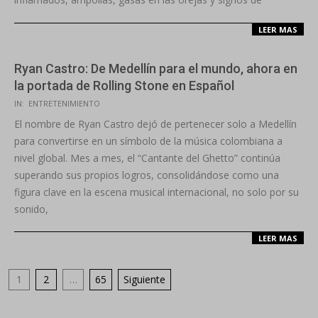
LEER MAS
Ryan Castro: De Medellín para el mundo, ahora en
la portada de Rolling Stone en Español
2025-
IN:
ENTRETENIMIENTO
08-
El nombre de Ryan Castro dejó de pertenecer solo a Medellín
28
para convertirse en un símbolo de la música colombiana a
nivel global. Mes a mes, el “Cantante del Ghetto” continúa
superando sus propios logros, consolidándose como una
figura clave en la escena musical internacional, no solo por su
sonido,
LEER MAS
Paginación
1
2
…
65
Siguiente
de