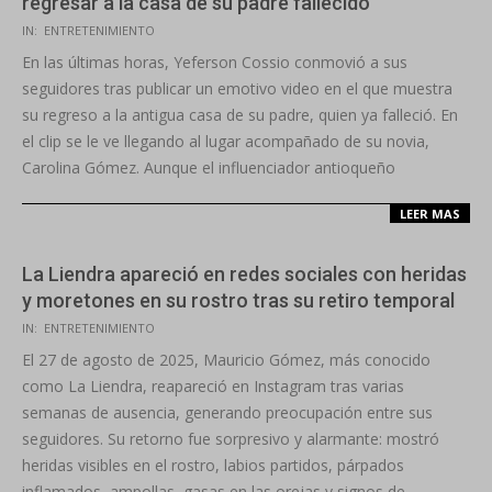
regresar a la casa de su padre fallecido
2025-
IN:
ENTRETENIMIENTO
09-
En las últimas horas, Yeferson Cossio conmovió a sus
02
seguidores tras publicar un emotivo video en el que muestra
su regreso a la antigua casa de su padre, quien ya falleció. En
el clip se le ve llegando al lugar acompañado de su novia,
Carolina Gómez. Aunque el influenciador antioqueño
LEER MAS
La Liendra apareció en redes sociales con heridas
y moretones en su rostro tras su retiro temporal
2025-
IN:
ENTRETENIMIENTO
08-
El 27 de agosto de 2025, Mauricio Gómez, más conocido
28
como La Liendra, reapareció en Instagram tras varias
semanas de ausencia, generando preocupación entre sus
seguidores. Su retorno fue sorpresivo y alarmante: mostró
heridas visibles en el rostro, labios partidos, párpados
inflamados, ampollas, gasas en las orejas y signos de