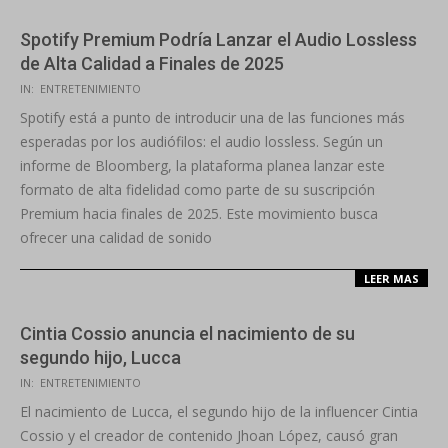
Spotify Premium Podría Lanzar el Audio Lossless
de Alta Calidad a Finales de 2025
2025-
IN:
ENTRETENIMIENTO
09-
Spotify está a punto de introducir una de las funciones más
10
esperadas por los audiófilos: el audio lossless. Según un
informe de Bloomberg, la plataforma planea lanzar este
formato de alta fidelidad como parte de su suscripción
Premium hacia finales de 2025. Este movimiento busca
ofrecer una calidad de sonido
LEER MAS
Cintia Cossio anuncia el nacimiento de su
segundo hijo, Lucca
2025-
IN:
ENTRETENIMIENTO
09-
El nacimiento de Lucca, el segundo hijo de la influencer Cintia
05
Cossio y el creador de contenido Jhoan López, causó gran