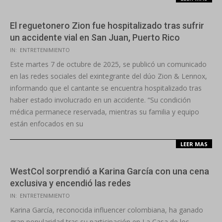
El reguetonero Zion fue hospitalizado tras sufrir
un accidente vial en San Juan, Puerto Rico
2025-
IN:
ENTRETENIMIENTO
10-
Este martes 7 de octubre de 2025, se publicó un comunicado
08
en las redes sociales del exintegrante del dúo Zion & Lennox,
informando que el cantante se encuentra hospitalizado tras
haber estado involucrado en un accidente. “Su condición
médica permanece reservada, mientras su familia y equipo
están enfocados en su
LEER MAS
WestCol sorprendió a Karina García con una cena
exclusiva y encendió las redes
2025-
IN:
ENTRETENIMIENTO
10-
Karina García, reconocida influencer colombiana, ha ganado
03
gran popularidad tras su participación en La Casa de los