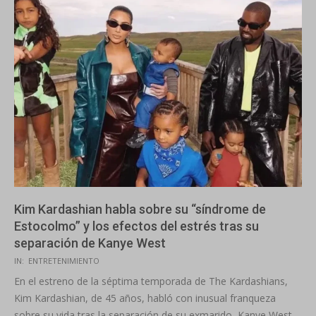
Kim Kardashian habla sobre su “síndrome de
Estocolmo” y los efectos del estrés tras su
separación de Kanye West
2025-
IN:
ENTRETENIMIENTO
10-
En el estreno de la séptima temporada de The Kardashians,
24
Kim Kardashian, de 45 años, habló con inusual franqueza
sobre su vida tras la separación de su exmarido, Kanye West,