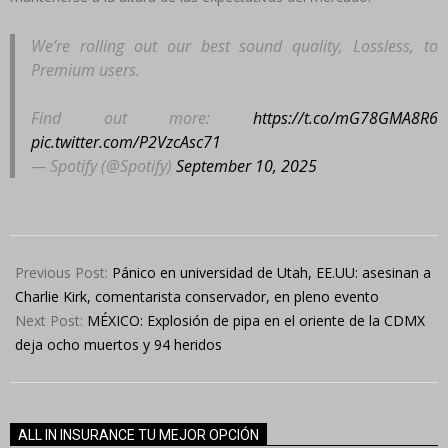
We’re rolling out our best sound quality, Lossless, to
Premium users.
Find out more:
https://t.co/mG78GMA8R6
pic.twitter.com/P2VzcAsc71
— Spotify (@Spotify)
September 10, 2025
2025-
09-
Previous Post:
Pánico en universidad de Utah, EE.UU: asesinan a
10
Charlie Kirk, comentarista conservador, en pleno evento
Next Post:
MÉXICO: Explosión de pipa en el oriente de la CDMX
deja ocho muertos y 94 heridos
ALL IN INSURANCE TU MEJOR OPCIÓN