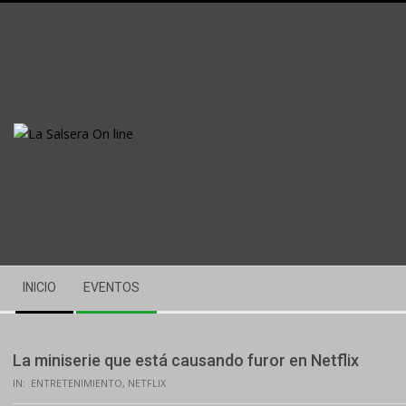
Skip
to
content
Secondary
INICIO
EVENTOS
Navigation
Menu
La miniserie que está causando furor en Netflix
IN:
ENTRETENIMIENTO
,
NETFLIX