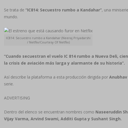
Se trata de
“IC814: Secuestro rumbo a Kandahar”
, una miniseri
mundo.
IC814: Secuestro rumbo a Kandahar (Neeraj Priyadarshi
/ Netflix/Courtesy Of Netflix)
“Cuando secuestran el vuelo IC 814 rumbo a Nueva Deli, cien
la crisis de aviación más larga y alarmante de su historia”.
Así describe la plataforma a esta producción dirigida por
Anubhav 
serie.
ADVERTISING
Dentro del elenco se encuentran nombres como
Naseeruddin Sh
Vijay Varma, Arvind Swami, Additi Gupta y Sushant Singh.