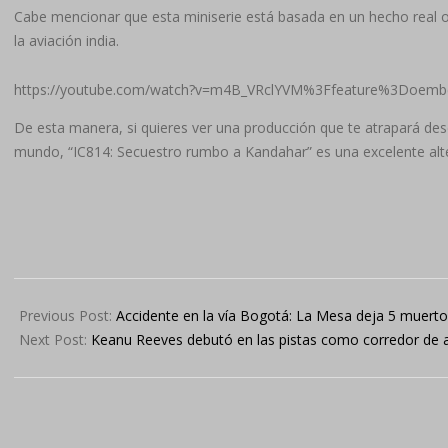
Cabe mencionar que esta miniserie está basada en un hecho real ocu
la aviación india.
https://youtube.com/watch?v=m4B_VRclYVM%3Ffeature%3Doemb
De esta manera, si quieres ver una producción que te atrapará de
mundo, “IC814: Secuestro rumbo a Kandahar” es una excelente altern
2024-
10-
Previous Post:
Accidente en la vía Bogotá: La Mesa deja 5 muerto
05
Next Post:
Keanu Reeves debutó en las pistas como corredor de a