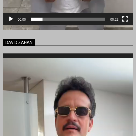
00:00
00:22
DAVID ZAHAN
Reproductor
de
vídeo