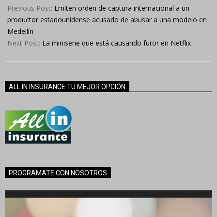
10-
Previous Post:
Emiten orden de captura internacional a un
05
productor estadounidense acusado de abusar a una modelo en
Medellín
Next Post:
La miniserie que está causando furor en Netflix
ALL IN INSURANCE TU MEJOR OPCIÓN
PROGRAMATE CON NOSOTROS
Reproductor
de