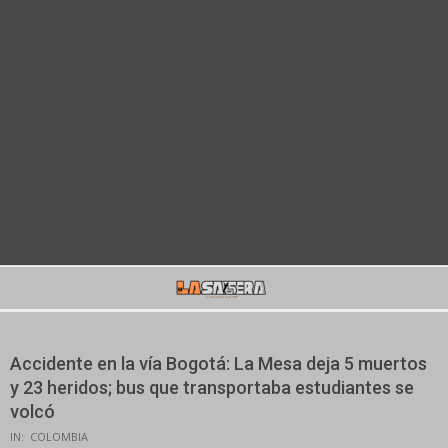
Secondary
Navigation
Menu
Accidente en la vía Bogotá: La Mesa deja 5 muertos
y 23 heridos; bus que transportaba estudiantes se
volcó
IN:
COLOMBIA