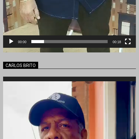
00:00
00:18
CARLOS BRITO
Reproductor
de
vídeo