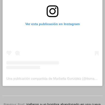
Ver esta publicación en Instagram
Una publicación compartida de Marbella González (@itsmarbella3)
2024-
10-
Previous Post:
Hallaron a un hombre abandonado en una cueva