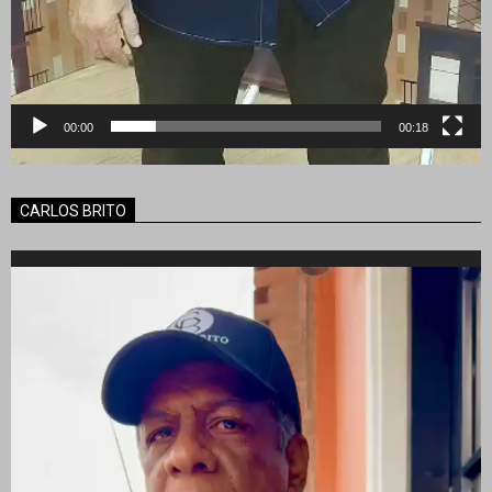
00:00
00:18
CARLOS BRITO
Reproductor
de
vídeo