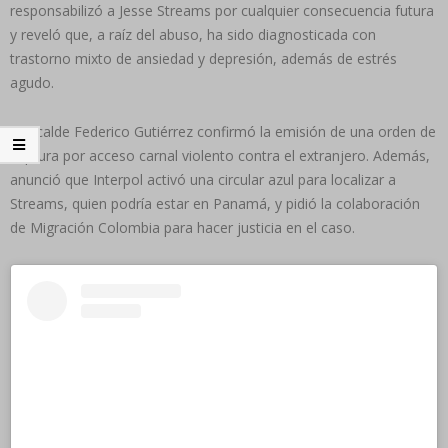
responsabilizó a Jesse Streams por cualquier consecuencia futura
y reveló que, a raíz del abuso, ha sido diagnosticada con
trastorno mixto de ansiedad y depresión, además de estrés
agudo.
El alcalde Federico Gutiérrez confirmó la emisión de una orden de
captura por acceso carnal violento contra el extranjero. Además,
anunció que Interpol activó una circular azul para localizar a
Streams, quien podría estar en Panamá, y pidió la colaboración
de Migración Colombia para hacer justicia en el caso.