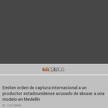
Secondary
Navigation
Menu
Emiten orden de captura internacional a un
productor estadounidense acusado de abusar a una
modelo en Medellín
IN:
COLOMBIA