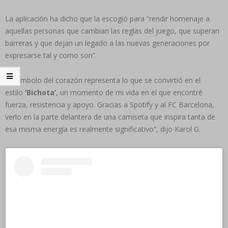
La aplicación ha dicho que la escogió para “rendir homenaje a
aquellas personas que cambian las reglas del juego, que superan
barreras y que dejan un legado a las nuevas generaciones por
expresarse tal y como son”.
“El símbolo del corazón representa lo que se convirtió en el
estilo
‘Bichota’
, un momento de mi vida en el que encontré
fuerza, resistencia y apoyo. Gracias a Spotify y al FC Barcelona,
verlo en la parte delantera de una camiseta que inspira tanta de
esa misma energía es realmente significativo”, dijo Karol G.