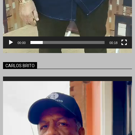
00:00
00:18
CARLOS BRITO
Reproductor
de
vídeo