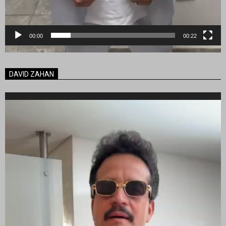
00:00
00:22
DAVID ZAHAN
Reproductor
de
vídeo