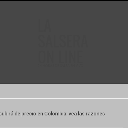
LA
SALSERA
ON LINE
24 HORAS DE SALSA EN VIVO
subirá de precio en Colombia: vea las razones