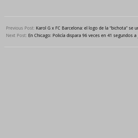
2024-
04-
Previous Post:
Karol G x FC Barcelona: el logo de la “bichota” se u
13
Next Post:
En Chicago: Policía dispara 96 veces en 41 segundos a