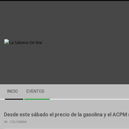
Skip
to
content
Secondary
INICIO
EVENTOS
Navigation
Menu
Desde este sábado el precio de la gasolina y el ACPM 
IN:
COLOMBIA