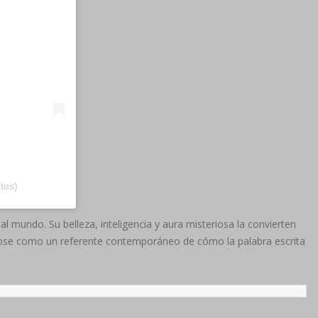
tos)
l mundo. Su belleza, inteligencia y aura misteriosa la convierten
ándose como un referente contemporáneo de cómo la palabra escrita