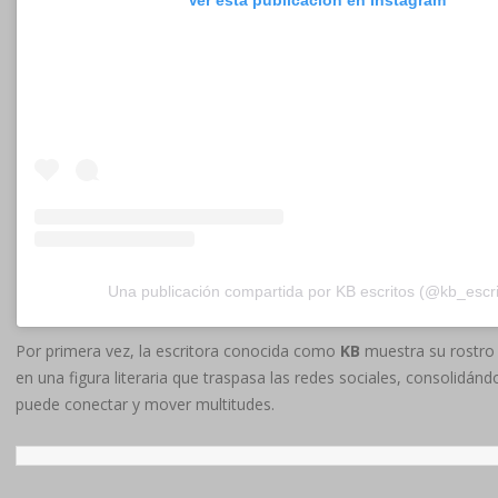
Ver esta publicación en Instagram
Una publicación compartida por KB escritos (@kb_escri
Por primera vez, la escritora conocida como
KB
muestra su rostro a
en una figura literaria que traspasa las redes sociales, consolid
puede conectar y mover multitudes.