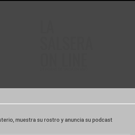
LA
SALSERA
ON LINE
24 HORAS DE SALSA EN VIVO
terio, muestra su rostro y anuncia su podcast