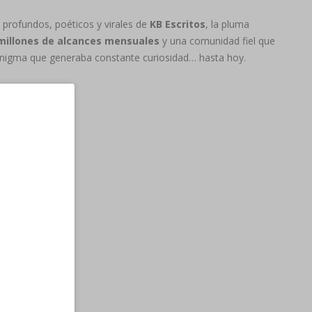
 profundos, poéticos y virales de
KB Escritos
, la pluma
millones de alcances mensuales
y una comunidad fiel que
n enigma que generaba constante curiosidad… hasta hoy.