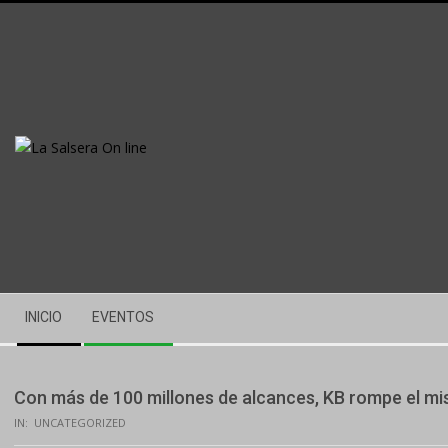
Skip
to
content
Secondary
INICIO
EVENTOS
Navigation
Menu
Con más de 100 millones de alcances, KB rompe el mis
IN:
UNCATEGORIZED