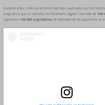
Durante años, miles de lectores han sido cautivados por los textos
enigmática que se convirtió en fenómeno digital. Con más de
100 
supera los
100.000 seguidores
, la identidad de su autora era u