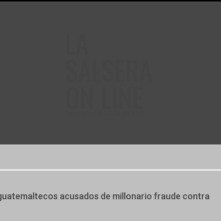
LA
SALSERA
ON LINE
24 HORAS DE SALSA EN VIVO
guatemaltecos acusados de millonario fraude contra