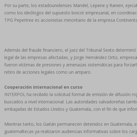
Por su parte, los estadounidenses Mandel, Lepene y Ranieri, ejec
como los ideólogos del supuesto boicot empresarial, en coordinaci
TPG Pepertree es accionistas minoritario de la empresa Continenta
Además del fraude financiero, el juez del Tribunal Sexto determinó
legal de las empresas afectadas, y Jorge Hernández Ortiz, empres
fueron víctimas de presiones y amenazas sistemáticas para forzarl
retiro de acciones legales como un amparo.
Cooperación internacional en curso
INTERPOL ha recibido la solicitud formal de emisión de difusión roj
buscados a nivel internacional. Las autoridades salvadoreñas tambi
embajadas de Estados Unidos y Guatemala, con el fin de que infor
Mientras tanto, los Gaitán permanecen detenidos en Guatemala, en 
guatemaltecas ya realizaron audiencias informativas sobre los car