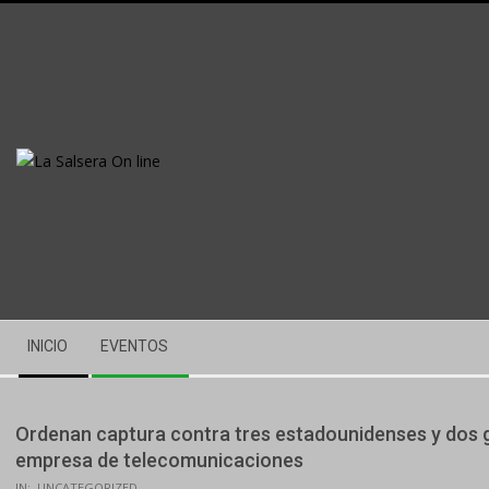
Skip
to
content
Secondary
INICIO
EVENTOS
Navigation
Menu
Ordenan captura contra tres estadounidenses y dos 
empresa de telecomunicaciones
IN:
UNCATEGORIZED