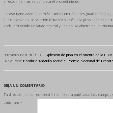
arresto mientras se concreta el procedimiento.
El caso tiene además ramificaciones en tribunales guatemaltecos,
hurto agravado, asociación ilícita y violación a la propiedad intele
York, incluyendo un laudo arbitral y una causa abierta en un tribun
2025-
09-
Previous Post:
MÉXICO: Explosión de pipa en el oriente de la CD
19
Next Post:
Bombillo Amarillo recibe el Premio Nacional de Expor
DEJA UN COMENTARIO
Tu dirección de correo electrónico no será publicada.
Los campos o
Comentario
*