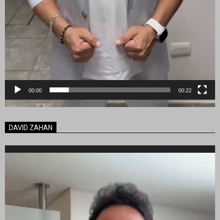
00:00
00:22
DAVID ZAHAN
Reproductor
de
vídeo