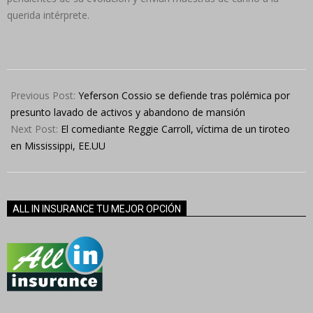
querida intérprete.
2025-
08-
Previous Post:
Yeferson Cossio se defiende tras polémica por
26
presunto lavado de activos y abandono de mansión
Next Post:
El comediante Reggie Carroll, víctima de un tiroteo
en Mississippi, EE.UU
ALL IN INSURANCE TU MEJOR OPCIÓN