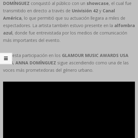
DOMÍNGUEZ
conquistó al público con un
showcase
, el cual fue
transmitido en directo a través de
Univisión 42
y
Canal
América
, lo que permitió que su actuación llegara a miles de
espectadores. La artista también estuvo presente en la
alfombra
azul
, donde fue entrevistada por los medios de comunicación
más importantes del evento.
Con esta participación en los
GLAMOUR MUSIC AWARDS USA
2024
,
ANNA DOMÍNGUEZ
sigue ascendiendo como una de las
voces más prometedoras del género urbano.