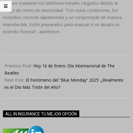
vecinos mantener los teléfonos móviles cargados debido al
riesgo de cortes de electricidad. “Con estas condiciones, los
incendios crecerán rápidamente y se comportarán de manera
impredecible. Estén preparados para evacuar si se desata un
incendio forestal”, advirtieron.
2025-
01-
Previous Post:
Hoy 16 de Enero: Día Internacional de The
17
Beatles
Next Post:
El Fenómeno del “Blue Monday” 2025: ¿Realmente
es el Día Más Triste del Año?
ALL IN INSURANCE TU MEJOR OPCIÓN