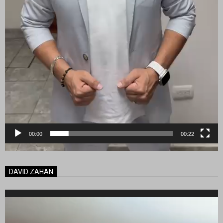
00:00
00:22
DAVID ZAHAN
Reproductor
de
vídeo