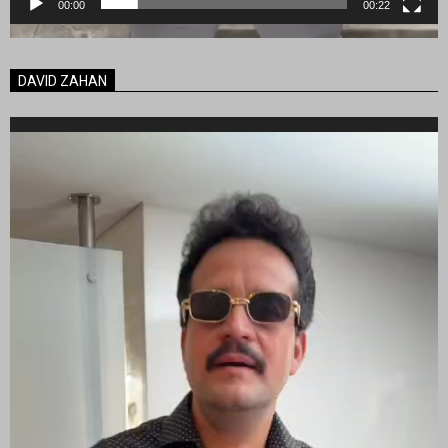
00:00
00:22
DAVID ZAHAN
Reproductor
de
vídeo