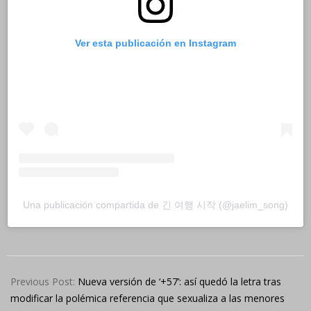
Ver esta publicación en Instagram
Una publicación compartida de 긴 여행 시작 (@jaelim_song)
2024-
11-
Previous Post:
Nueva versión de ‘+57’: así quedó la letra tras
14
modificar la polémica referencia que sexualiza a las menores