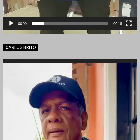
00:00
00:18
CARLOS BRITO
Reproductor
de
vídeo