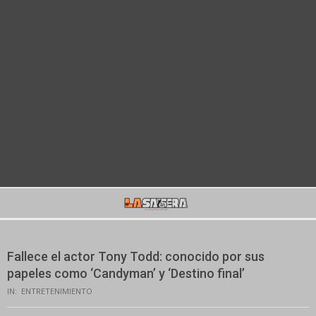
Secondary
Navigation
Menu
Fallece el actor Tony Todd: conocido por sus
papeles como ‘Candyman’ y ‘Destino final’
IN:
ENTRETENIMIENTO