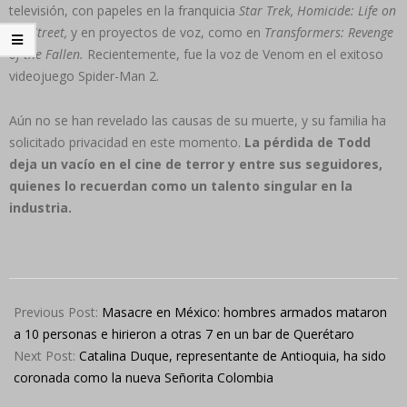
televisión, con papeles en la franquicia
Star Trek, Homicide: Life on
the Street,
y en proyectos de voz, como en
Transformers: Revenge
of the Fallen.
Recientemente, fue la voz de Venom en el exitoso
videojuego Spider-Man 2.
Aún no se han revelado las causas de su muerte, y su familia ha
solicitado privacidad en este momento.
La pérdida de Todd
deja un vacío en el cine de terror y entre sus seguidores,
quienes lo recuerdan como un talento singular en la
industria.
2024-
11-
Previous Post:
Masacre en México: hombres armados mataron
12
a 10 personas e hirieron a otras 7 en un bar de Querétaro
Next Post:
Catalina Duque, representante de Antioquia, ha sido
coronada como la nueva Señorita Colombia