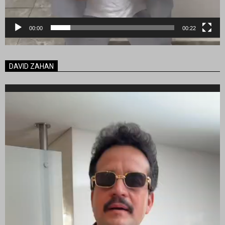
00:00
00:22
DAVID ZAHAN
Reproductor
de
vídeo