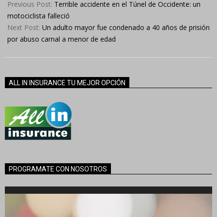
09-
Previous Post:
Terrible accidente en el Túnel de Occidente: un
15
motociclista falleció
Next Post:
Un adulto mayor fue condenado a 40 años de prisión
por abuso carnal a menor de edad
ALL IN INSURANCE TU MEJOR OPCIÓN
PROGRAMATE CON NOSOTROS
Reproductor
de
vídeo