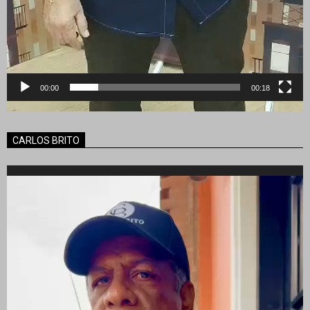
00:00
00:18
CARLOS BRITO
Reproductor
de
vídeo