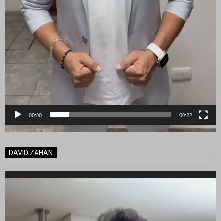
00:00
00:22
DAVID ZAHAN
Reproductor
de
vídeo