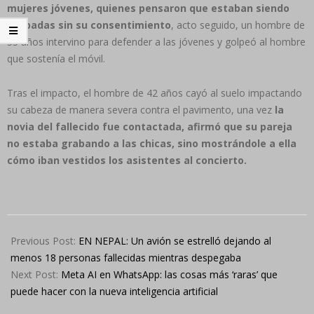
mujeres jóvenes, quienes pensaron que estaban siendo
grabadas sin su consentimiento
, acto seguido, un hombre de
33 años intervino para defender a las jóvenes y golpeó al hombre
que sostenía el móvil.
Tras el impacto, el hombre de 42 años cayó al suelo impactando
su cabeza de manera severa contra el pavimento, una vez
la
novia del fallecido fue contactada, afirmó que su pareja
no estaba grabando a las chicas, sino mostrándole a ella
cómo iban vestidos los asistentes al concierto.
2024-
07-
Previous Post:
EN NEPAL: Un avión se estrelló dejando al
24
menos 18 personas fallecidas mientras despegaba
Next Post:
Meta AI en WhatsApp: las cosas más ‘raras’ que
puede hacer con la nueva inteligencia artificial