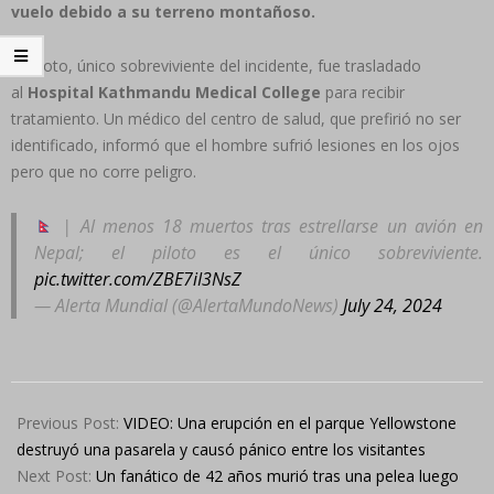
vuelo debido a su terreno montañoso.
El piloto, único sobreviviente del incidente, fue trasladado
al
Hospital Kathmandu Medical College
para recibir
tratamiento. Un médico del centro de salud, que prefirió no ser
identificado, informó que el hombre sufrió lesiones en los ojos
pero que no corre peligro.
| Al menos 18 muertos tras estrellarse un avión en
Nepal; el piloto es el único sobreviviente.
pic.twitter.com/ZBE7iI3NsZ
— Alerta Mundial (@AlertaMundoNews)
July 24, 2024
2024-
07-
Previous Post:
VIDEO: Una erupción en el parque Yellowstone
24
destruyó una pasarela y causó pánico entre los visitantes
Next Post:
Un fanático de 42 años murió tras una pelea luego