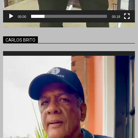
00:00
00:18
CARLOS BRITO
Reproductor
de
vídeo