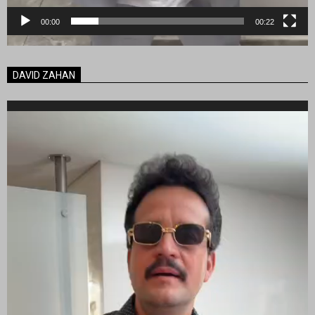
00:00
00:22
DAVID ZAHAN
Reproductor
de
vídeo