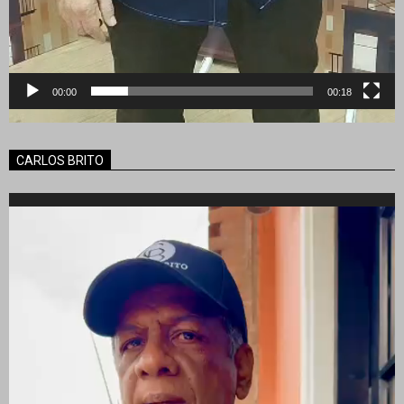
00:00
00:18
CARLOS BRITO
Reproductor
de
vídeo