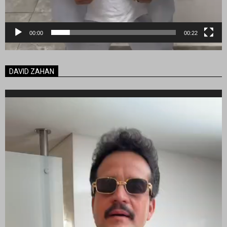
00:00
00:22
DAVID ZAHAN
Reproductor
de
vídeo