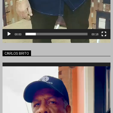
00:00
00:18
CARLOS BRITO
Reproductor
de
vídeo