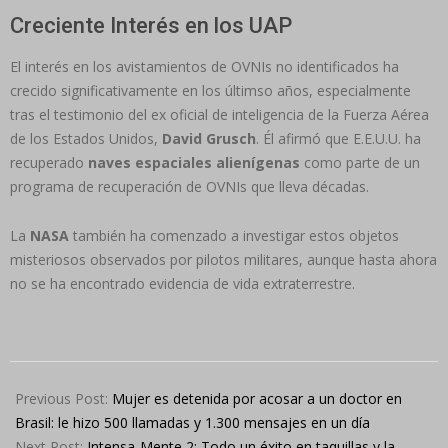
Creciente Interés en los UAP
El interés en los avistamientos de OVNIs no identificados ha
crecido significativamente en los últimso años, especialmente
tras el testimonio del ex oficial de inteligencia de la Fuerza Aérea
de los Estados Unidos,
David Grusch
. Él afirmó que E.E.U.U. ha
recuperado
naves espaciales alienígenas
como parte de un
programa de recuperación de OVNIs que lleva décadas.
La
NASA
también ha comenzado a investigar estos objetos
misteriosos observados por pilotos militares, aunque hasta ahora
no se ha encontrado evidencia de vida extraterrestre.
2024-
06-
Previous Post:
Mujer es detenida por acosar a un doctor en
14
Brasil: le hizo 500 llamadas y 1.300 mensajes en un día
Next Post:
Intensa-Mente 2: Todo un éxito en taquillas y la