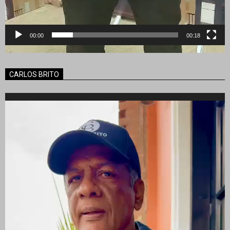
00:00
00:18
CARLOS BRITO
Reproductor
de
vídeo