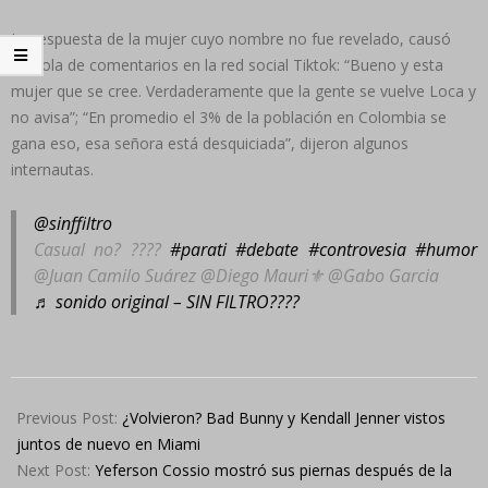
La respuesta de la mujer cuyo nombre no fue revelado, causó
una ola de comentarios en la red social Tiktok: “Bueno y esta
mujer que se cree. Verdaderamente que la gente se vuelve Loca y
no avisa”; “En promedio el 3% de la población en Colombia se
gana eso, esa señora está desquiciada”, dijeron algunos
internautas.
@sinffiltro
Casual no? ????
#parati
#debate
#controvesia
#humor
@Juan Camilo Suárez @Diego Mauri⚜️ @Gabo Garcia
♬ sonido original – SIN FILTRO????
2024-
05-
Previous Post:
¿Volvieron? Bad Bunny y Kendall Jenner vistos
28
juntos de nuevo en Miami
Next Post:
Yeferson Cossio mostró sus piernas después de la