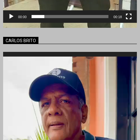
00:00
00:18
CARLOS BRITO
Reproductor
de
vídeo