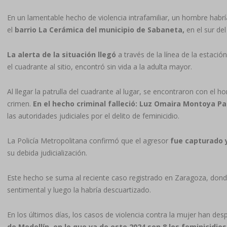
En un lamentable hecho de violencia intrafamiliar, un hombre habría
el
barrio La Cerámica del municipio de Sabaneta,
en el sur del
La alerta de la situación llegó
a través de la línea de la estación
el cuadrante al sitio, encontró sin vida a la adulta mayor.
Al llegar la patrulla del cuadrante al lugar, se encontraron con el
crimen.
En el hecho criminal falleció: Luz Omaira Montoya Pa
las autoridades judiciales por el delito de feminicidio.
La Policía Metropolitana confirmó que el agresor
fue capturado y
su debida judicialización.
Este hecho se suma al reciente caso registrado en Zaragoza, donde
sentimental y luego la habría descuartizado.
En los últimos días, los casos de violencia contra la mujer han des
de Medellín, en lo que va de este 2024 son 8 los feminicidios