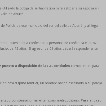
 utilizado la cobija de su habitación para asfixiar a su esposa en
 Valle de Aburrá.
 de Policía de ese municipio del sur del valle de Aburrá, y al llegar
 hombre, quien habría confesado a personas de confianza el atroz
lacio,
de 72 años. El agresor de 61 años deberá responder ante
 puesto a disposición de las autoridades
competentes para
 en otra disputa familiar, un hombre habría asesinado a su pareja
pertado consternación en el territorio metropolitano.
Para el caso
que han ocurrido, por lo que Valeria Molina, secretaria de las