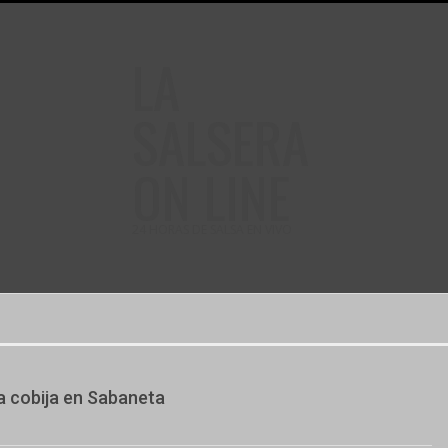
LA
SALSERA
ON LINE
24 HORAS DE SALSA EN VIVO
a cobija en Sabaneta