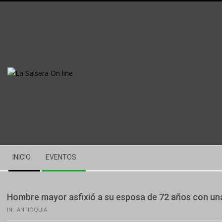
Skip
to
content
Secondary
INICIO
EVENTOS
Navigation
Menu
Hombre mayor asfixió a su esposa de 72 años con un
IN:
ANTIOQUIA