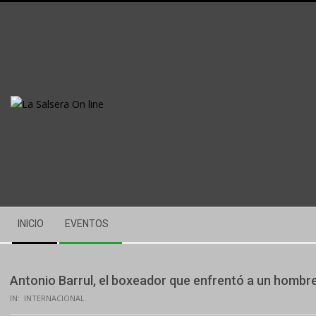
Skip
to
content
Secondary
INICIO
EVENTOS
Navigation
Menu
Antonio Barrul, el boxeador que enfrentó a un hombre
IN:
INTERNACIONAL