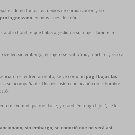
aparecido en todos los medios de comunicación y no
 protagonizado
en unos cines de León.
os a otro hombre que había agredido a su mujer durante la
oceder, sin embargo, el sujeto se sintió ‘muy machito’ y retó al
resenciaron el enfrentamiento, se ve cómo
el púgil bajas las
l hacia su acompañante. Una discusión que acabó con el hombre
estó.
siento de verdad que me duele, yo también tengo hijos”, se le
sancionado, sin embargo, se conoció que no será así.