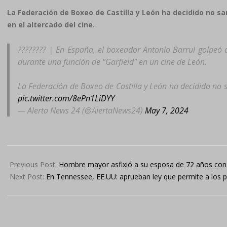
La Federación de Boxeo de Castilla y León ha decidido no s
en el altercado del cine.
???????? | En España, el boxeador Antonio Barrul golpeó
durante una función de "Garfield" en un cine de León.
La Federación de Boxeo de Castilla y León ha decidido no
pic.twitter.com/8ePn1LiDYY
— Alerta News 24 (@AlertaNews24)
May 7, 2024
2024-
05-
Previous Post:
Hombre mayor asfixió a su esposa de 72 años con
07
Next Post:
En Tennessee, EE.UU: aprueban ley que permite a los p