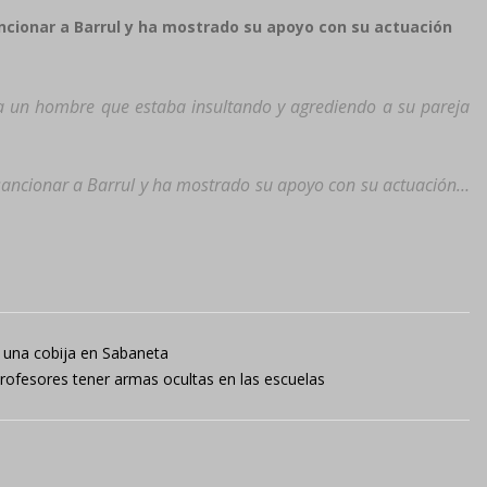
ancionar a Barrul y ha mostrado su apoyo con su actuación
 a un hombre que estaba insultando y agrediendo a su pareja
 sancionar a Barrul y ha mostrado su apoyo con su actuación…
 una cobija en Sabaneta
rofesores tener armas ocultas en las escuelas