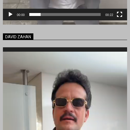
00:00
00:22
DAVID ZAHAN
Reproductor
de
vídeo