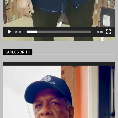
00:00
00:18
CARLOS BRITO
Reproductor
de
vídeo