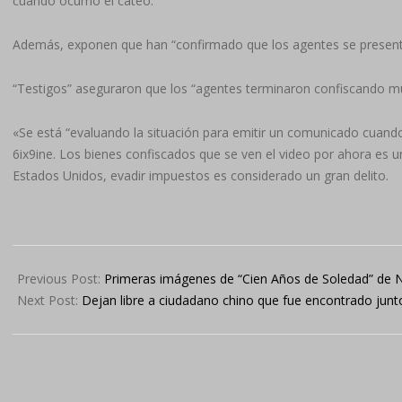
cuando ocurrió el cateo.
Además, exponen que han “confirmado que los agentes se presentar
“Testigos” aseguraron que los “agentes terminaron confiscando múlti
«Se está “evaluando la situación para emitir un comunicado cua
6ix9ine. Los bienes confiscados que se ven el video por ahora es u
Estados Unidos, evadir impuestos es considerado un gran delito.
2024-
04-
Previous Post:
Primeras imágenes de “Cien Años de Soledad” de Net
18
Next Post:
Dejan libre a ciudadano chino que fue encontrado jun