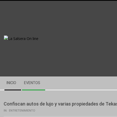
Skip
to
content
Secondary
INICIO
EVENTOS
Navigation
Menu
Confiscan autos de lujo y varias propiedades de Tekas
IN:
ENTRETENIMIENTO