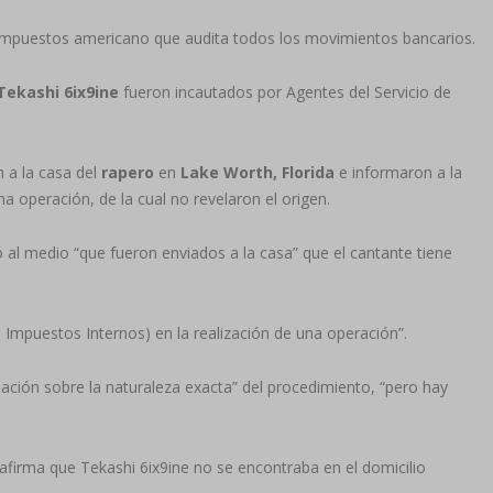
e Impuestos americano que audita todos los movimientos bancarios.
Tekashi 6ix9ine
fueron incautados por Agentes del Servicio de
n a la casa del
rapero
en
Lake Worth, Florida
e informaron a la
a operación, de la cual no revelaron el origen.
có al medio “que fueron enviados a la casa” que el cantante tiene
e Impuestos Internos) en la realización de una operación”.
mación sobre la naturaleza exacta” del procedimiento, “pero hay
firma que Tekashi 6ix9ine no se encontraba en el domicilio