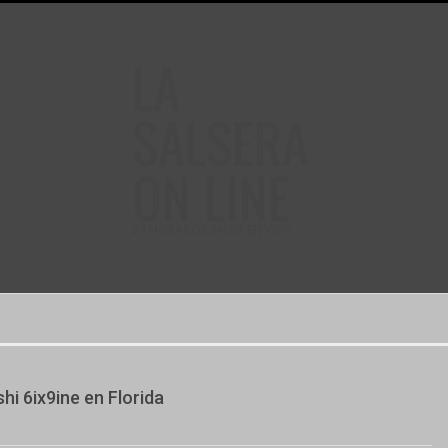
LA
SALSERA
ON LINE
24 HORAS DE SALSA EN VIVO
hi 6ix9ine en Florida