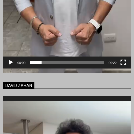
00:00
00:22
DAVID ZAHAN
Reproductor
de
vídeo