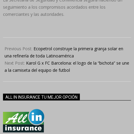
seguimiento a los compromisos acordados entre los
comerciantes y las autoridades.
2024-
04-
Previous Post:
Ecopetrol construye la primera granja solar en
12
una refinería de toda Latinoamérica
Next Post:
Karol G x FC Barcelona: el logo de la “bichota” se une
a la camiseta del equipo de futbol
ALL IN INSURANCE TU MEJOR OPCIÓN