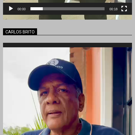
00:00
00:18
CARLOS BRITO
Reproductor
de
vídeo