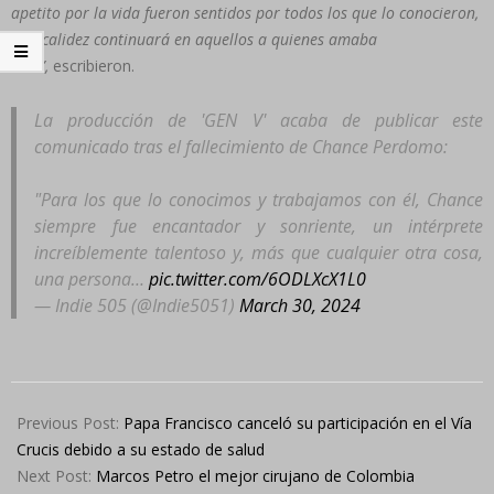
apetito por la vida fueron sentidos por todos los que lo conocieron,
y su calidez continuará en aquellos a quienes amaba
más”,
escribieron.
La producción de 'GEN V' acaba de publicar este
comunicado tras el fallecimiento de Chance Perdomo:
"Para los que lo conocimos y trabajamos con él, Chance
siempre fue encantador y sonriente, un intérprete
increíblemente talentoso y, más que cualquier otra cosa,
una persona…
pic.twitter.com/6ODLXcX1L0
— Indie 505 (@Indie5051)
March 30, 2024
2024-
03-
Previous Post:
Papa Francisco canceló su participación en el Vía
30
Crucis debido a su estado de salud
Next Post:
Marcos Petro el mejor cirujano de Colombia