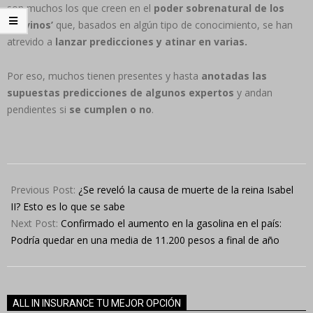
son muchos los que creen en el
poder sobrenatural de los
‘adivinos’
que, basados en algún tipo de conocimiento, se han
atrevido a
lanzar predicciones y atinar en varias.
Por eso, muchos tienen presentes y hasta
anotadas las
supuestas predicciones de algunos expertos
y andan
pendientes si
se cumplen o no
.
2022-
09-
Previous Post:
¿Se reveló la causa de muerte de la reina Isabel
13
II? Esto es lo que se sabe
Next Post:
Confirmado el aumento en la gasolina en el país:
Podría quedar en una media de 11.200 pesos a final de año
ALL IN INSURANCE TU MEJOR OPCIÓN