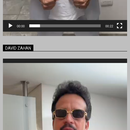
00:00
00:22
DAVID ZAHAN
Reproductor
de
vídeo