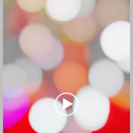
de
vídeo