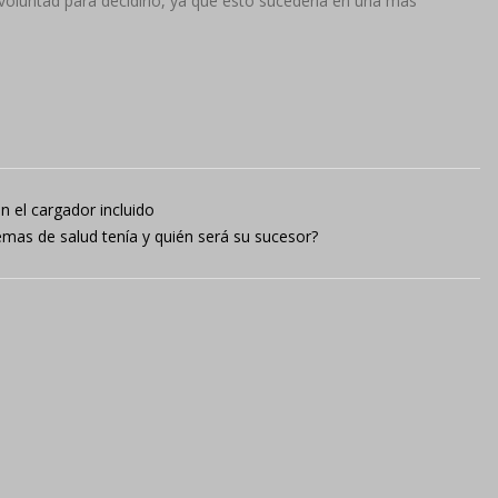
oluntad para decidirlo, ya que esto sucedería en una más
in el cargador incluido
lemas de salud tenía y quién será su sucesor?