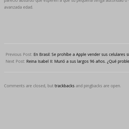
pareció absurdo que esperen a que su pequeña tenga autoridad o v
avanzada edad.
2022-
09-
Previous Post:
En Brasil: Se prohíbe a Apple vender sus celulares s
07
Next Post:
Reina Isabel II: Murió a sus largos 96 años. ¿Qué prob
Comments are closed, but
trackbacks
and pingbacks are open.