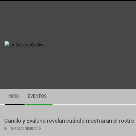
Skip
to
content
Secondary
INICIO
EVENTOS
Navigation
Menu
Camilo y Evaluna revelan cuándo mostraran el rostro d
IN:
ENTRETENIMIENTO