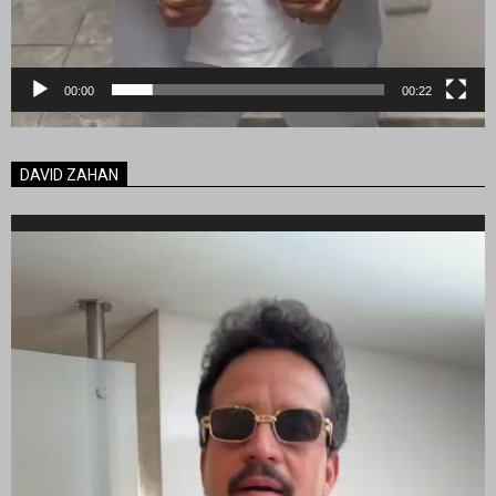
00:00
00:22
DAVID ZAHAN
Reproductor
de
vídeo