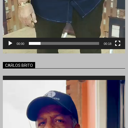
00:00
00:18
CARLOS BRITO
Reproductor
de
vídeo