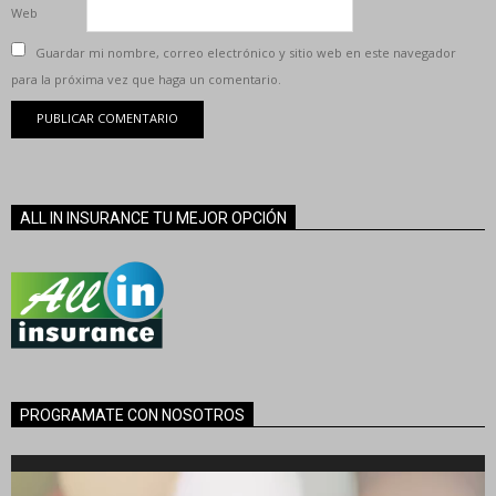
Web
Guardar mi nombre, correo electrónico y sitio web en este navegador
para la próxima vez que haga un comentario.
ALL IN INSURANCE TU MEJOR OPCIÓN
PROGRAMATE CON NOSOTROS
Reproductor
de