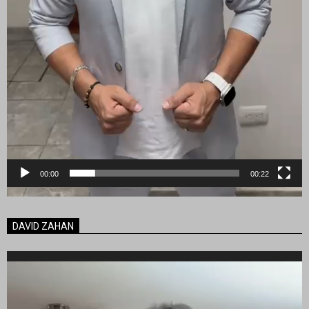
00:00
00:22
DAVID ZAHAN
Reproductor
de
vídeo