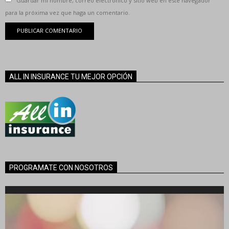
Guardar mi nombre, correo electrónico y sitio web en este navegador
para la próxima vez que haga un comentario.
ALL IN INSURANCE TU MEJOR OPCIÓN
PROGRAMATE CON NOSOTROS
Reproductor
de
vídeo