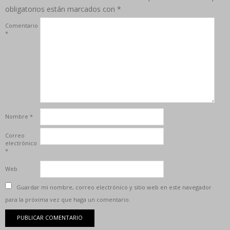
obligatorios están marcados con
*
Comentario
*
Nombre
*
Correo
electrónico
*
Web
Guardar mi nombre, correo electrónico y sitio web en este navegador
para la próxima vez que haga un comentario.