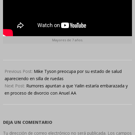
Mayores de 7 años.
2022-
08-
Previous Post:
Mike Tyson preocupa por su estado de salud
17
apareciendo en silla de ruedas
Next Post:
Rumores apuntan a que Yailin estaría embarazada y
en proceso de divorcio con Anuel AA
DEJA UN COMENTARIO
Tu dirección de correo electrónico no será publicada.
Los campos