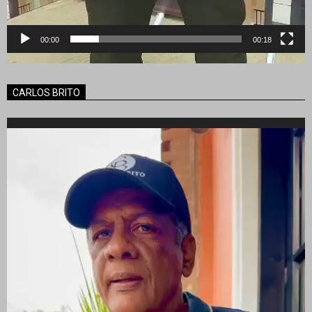
00:00
00:18
CARLOS BRITO
Reproductor
de
vídeo