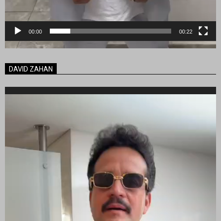
00:00
00:22
DAVID ZAHAN
Reproductor
de
vídeo