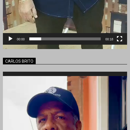
00:00
00:18
CARLOS BRITO
Reproductor
de
vídeo