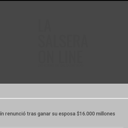
LA
SALSERA
ON LINE
24 HORAS DE SALSA EN VIVO
ín renunció tras ganar su esposa $16.000 millones