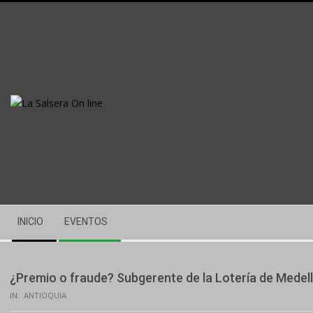
Skip
to
content
Secondary
INICIO
EVENTOS
Navigation
Menu
¿Premio o fraude? Subgerente de la Lotería de Medell
IN:
ANTIOQUIA