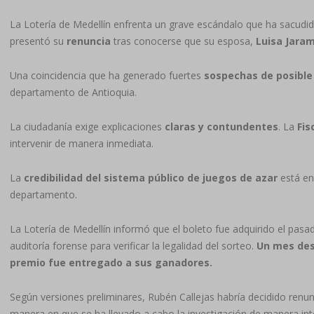
La Lotería de Medellín enfrenta un grave escándalo que ha sacudido
presentó su
renuncia
tras conocerse que su esposa,
Luisa Jaram
Una coincidencia que ha generado fuertes
sospechas de posible
departamento de Antioquia.
La ciudadanía exige explicaciones
claras y contundentes
. La
Fis
intervenir de manera inmediata.
La
credibilidad del sistema público de juegos de azar
está en 
departamento.
La Lotería de Medellín informó que el boleto fue adquirido el pasa
auditoría forense para verificar la legalidad del sorteo.
Un mes desp
premio fue entregado a sus ganadores.
Según versiones preliminares, Rubén Callejas habría decidido renun
manera en que se ha llevado a cabo la investigación de manera inte