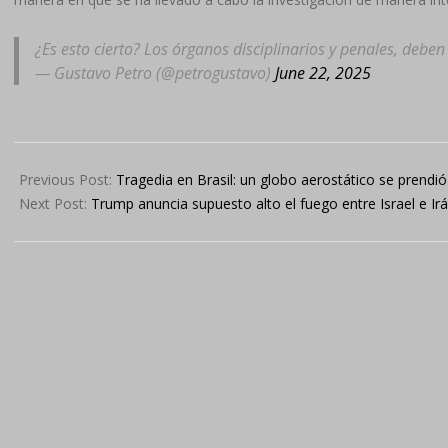
¿Es esto cierto? Los órganos disciplinarios y penales, debe
— Gustavo Petro (@petrogustavo)
June 22, 2025
2025-
06-
Previous Post:
Tragedia en Brasil: un globo aerostático se prend
22
Next Post:
Trump anuncia supuesto alto el fuego entre Israel e Irán