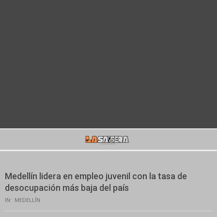
Secondary
Navigation
Menu
Medellín lidera en empleo juvenil con la tasa de
desocupación más baja del país
IN:
MEDELLÍN