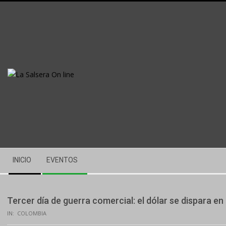
Skip
to
content
Secondary
INICIO
EVENTOS
Navigation
Menu
Tercer día de guerra comercial: el dólar se dispara e
IN:
COLOMBIA