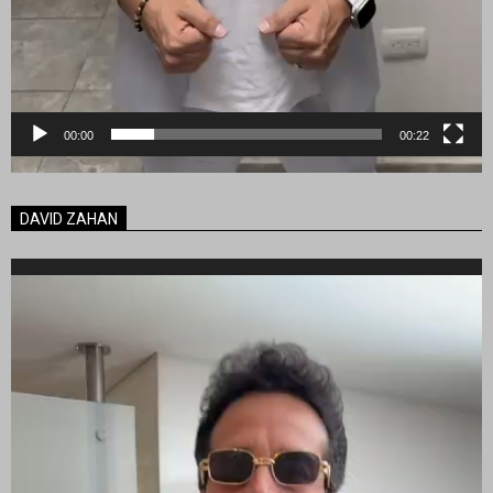
00:00
00:22
DAVID ZAHAN
Reproductor
de
vídeo