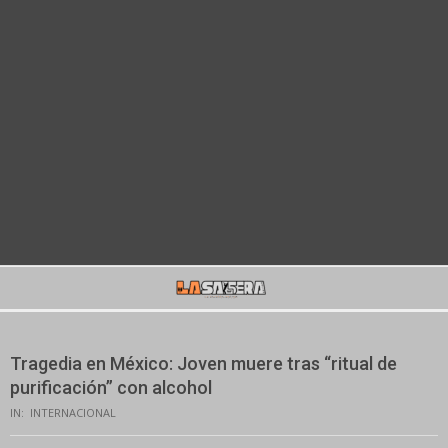
Secondary
Navigation
Menu
Tragedia en México: Joven muere tras “ritual de
purificación” con alcohol
IN:
INTERNACIONAL