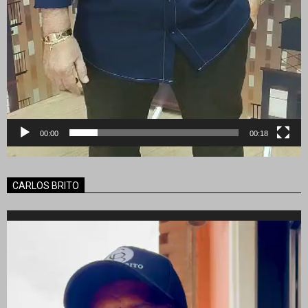
00:00
00:18
CARLOS BRITO
Reproductor
de
vídeo