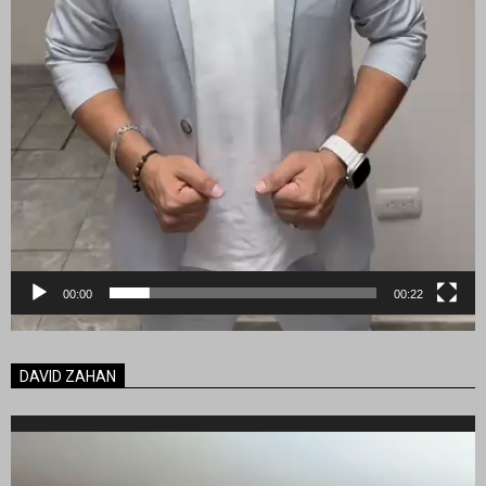
00:00
00:22
DAVID ZAHAN
Reproductor
de
vídeo