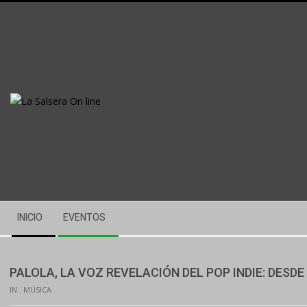
Skip
to
content
Secondary
INICIO
EVENTOS
Navigation
Menu
PALOLA, LA VOZ REVELACIÓN DEL POP INDIE: DESD
IN:
MÚSICA