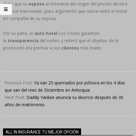
dado que su
esposo
al enterarse del origen del premio declaró
sentirse traicionado, pues argumentó que nunca visitó el motel
en compañía de su esposa.
Por su parte, el
auto hotel
Los Cisnes garantizó
la
transparencia
del sorteo y reiteró que el objetivo de la
promoción era premiar a sus
clientes
más leales.
2024-
12-
Previous Post:
Ya van 25 quemados por pólvora en los 4 días
04
que van del mes de Diciembre en Antioquia
Next Post:
Daddy Yankee anuncia su divorcio después de 30
años de matrimonio
ALL IN INSURANCE TU MEJOR OPCIÓN