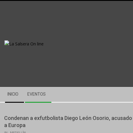
Skip
to
content
Secondary
INICIO
EVENTOS
Navigation
Menu
Condenan a exfutbolista Diego León Osorio, acusado
a Europa
IN:
MEDELLÍN