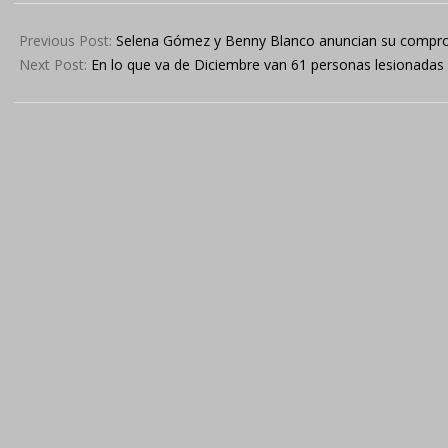
2024-
12-
Previous Post:
Selena Gómez y Benny Blanco anuncian su compro
13
Next Post:
En lo que va de Diciembre van 61 personas lesionadas