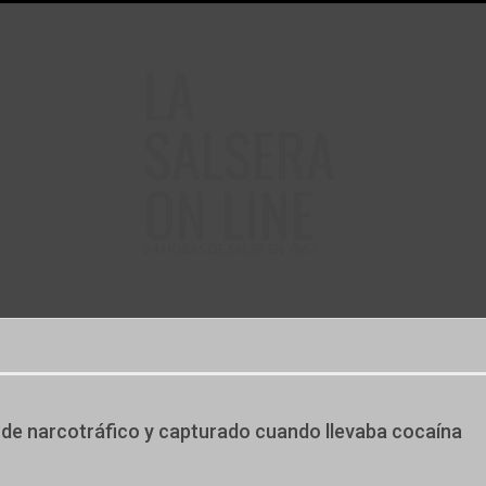
LA
SALSERA
ON LINE
24 HORAS DE SALSA EN VIVO
 de narcotráfico y capturado cuando llevaba cocaína