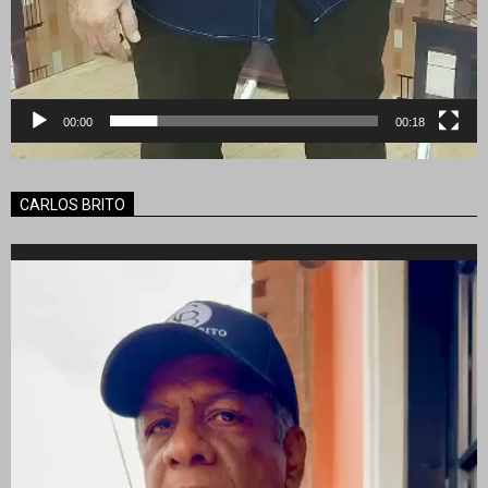
00:00
00:18
CARLOS BRITO
Reproductor
de
vídeo