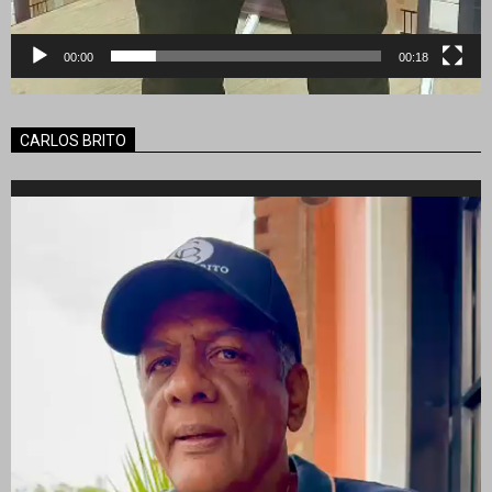
00:00
00:18
CARLOS BRITO
Reproductor
de
vídeo