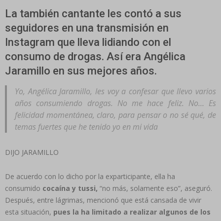
La también cantante les contó a sus
seguidores en una transmisión en
Instagram que lleva lidiando con el
consumo de drogas. Así era Angélica
Jaramillo en sus mejores años.
Yo, Angélica Jaramillo, les voy a confesar que llevo varios
años consumiendo drogas. No me hace feliz. No… Es
felicidad momentánea, claro, para pensar o no sé qué, de
temas fuertes que he tenido yo en mi vida
DIJO JARAMILLO
De acuerdo con lo dicho por la exparticipante, ella ha
consumido
cocaína y tussi,
“no más, solamente eso”, aseguró.
Después, entre lágrimas, mencionó que está cansada de vivir
esta situación,
pues la ha limitado a realizar algunos de los