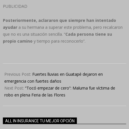
PUBLICIDAD
Posteriormente, aclararon que siempre han intentado
ayudar
a su hermana a superar este problema, pero recalcaron
que no es una situación sencilla. “
Cada persona tiene su
propio camino
y tiempo para reconocerlo”.
2024-
08-
Previous Post:
Fuertes lluvias en Guatapé dejaron en
14
emergencia con fuertes daños
Next Post:
“Tocó empezar de cero”: Maluma fue víctima de
robo en plena Feria de las Flores
ALL IN INSURANCE TU MEJOR OPCIÓN