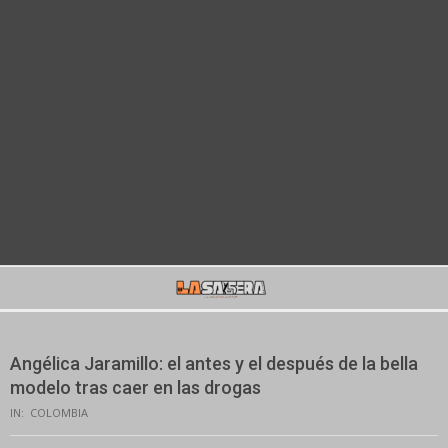
Secondary
Navigation
Menu
Angélica Jaramillo: el antes y el después de la bella
modelo tras caer en las drogas
IN:
COLOMBIA