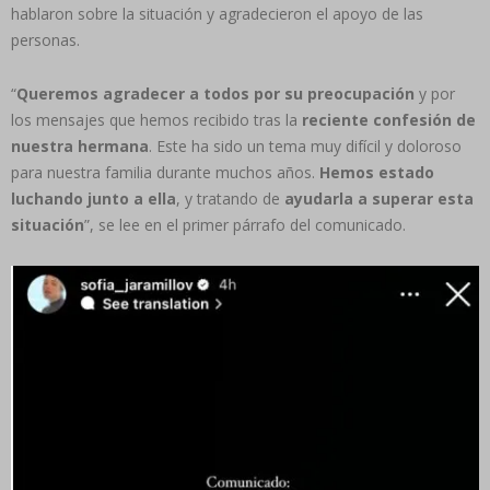
hablaron sobre la situación y agradecieron el apoyo de las
personas.
“
Queremos agradecer a todos por su preocupación
y por
los mensajes que hemos recibido tras la
reciente confesión de
nuestra hermana
. Este ha sido un tema muy difícil y doloroso
para nuestra familia durante muchos años.
Hemos estado
luchando junto a ella
, y tratando de
ayudarla a superar esta
situación
”, se lee en el primer párrafo del comunicado.