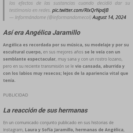
los efectos de las sustancias cuando decidió dar su
testimonio en redes.
pic.twitter.com/RIxQrNpdjB
— Informándome (@informandomecol)
August 14, 2024
Así era Angélica Jaramillo
Angélica es recordada por su música, su modelaje y por su
escultural cuerpo,
en sus mejores años
se le veía con un
semblante espectacular
, muy sana y con un rostro lozano,
pero en su reciente transmisión se le
vio cansada, aburrida y
con los labios muy resecos; lejos de la apariencia vital que
tenía.
PUBLICIDAD
La reacción de sus hermanas
En un comunicado conjunto publicado en sus historias de
Instagram,
Laura y Sofía Jaramillo, hermanas de Angélica
,