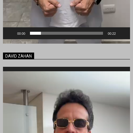
00:00
00:22
DAVID ZAHAN
Reproductor
de
vídeo