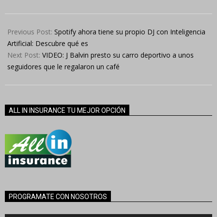
2024-
07-
Previous Post:
Spotify ahora tiene su propio DJ con Inteligencia
19
Artificial: Descubre qué es
Next Post:
VIDEO: J Balvin presto su carro deportivo a unos
seguidores que le regalaron un café
ALL IN INSURANCE TU MEJOR OPCIÓN
PROGRAMATE CON NOSOTROS