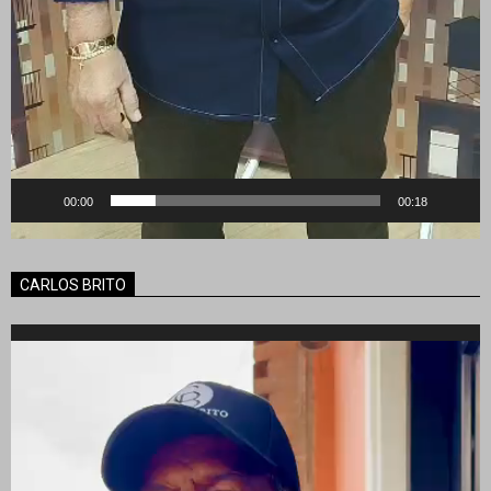
00:00
00:18
CARLOS BRITO
Reproductor
de
vídeo