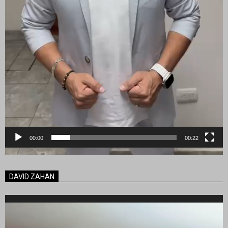
00:00
00:22
DAVID ZAHAN
Reproductor
de
vídeo