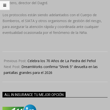
Quintero, director del Dagrd.
Los protocolos están siendo adelantados con el Cuerpo de
Bomberos, el SIATA y otros organismos de gestión del riesgo,
para asegurar la atención rápida y coordinada ante cualquier
eventualidad ocasionada por el fenómeno de la Niña.
2024-
07-
Previous Post:
Celebra los 70 Años de La Piedra del Peñol
11
Next Post:
DreamWorks confirma “Shrek 5” devuelta en las
pantallas grandes para el 2026
ALL IN INSURANCE TU MEJOR OPCIÓN